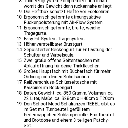
Tunnelzugsystem kompremiert den Inhalt
womit das Gewicht dann rückennahe anliegt.
Die Heftbox schützt Hefte vor Eselsohren.
Ergonomisch geformte atmungsaktive
Rückenpolsterung mit Air-Flow System.
Ergonomisch geformte, breite, weiche
Tragegurte.
Easy Fit System Tragesystem.
Höhenverstellbarer Brustgurt.
Gepolsterter Beckengurt zur Entlastung der
Schulter und Wirbelsäule.
Zwei große offene Seitentaschen mit
Ablauföffnung für deine Trinkflaschen.
Großes Hauptfach mit Bücherfach für mehr
Ordnung mit deinen Schulsachen.
Reißverschluss-Schlüsseltasche mit
Karabiner im Beckengurt.
Daten: Gewicht: ca. 850 Gramm, Volumen: ca.
22 Liter, Maße: ca. B28cm x H40cm x T20cm
Den School Mood Schulranzen REBEL gibt es
im Set mit Turnbeutel, gefülltem
Federmäppchen Schlamperrolle, Brustbeutel
und Brotdose und einem 3 teiligen Patchy-
Set.